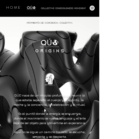
H O M E
MOVIMIENTO DE CONCIENCIA COLECTIVA
QÚO nace de un impulso profundo por reunir lo
que estaba separado: el cuerpo y el espíritu, la
noche y la conciencia, la celebración y el ritual.
Es el punto donde la energía se encuentra,
donde el movimiento se vuelve lenguaje y el arte
deja de ser objeto para convertirse en experiencia.
Aquí no se sigue un camino trazado: se escucha,
se siente y se despierta.