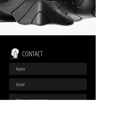
CONTACT
Enviar
quomovement@gmail.com
.