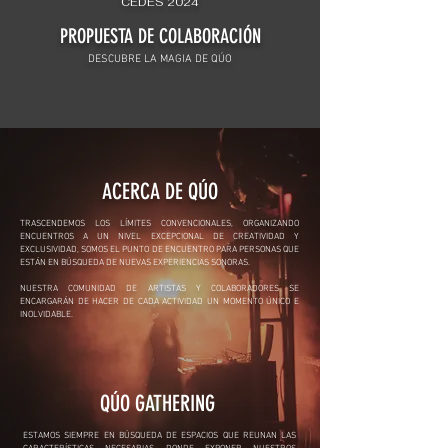
CEDES 2024
PROPUESTA DE COLABORACIÓN
DESCUBRE LA MAGIA DE QÚO
ACERCA DE QÚO
T
RASCENDEMOS LOS LÍMITES CONVENCIONALES, ORGANIZANDO
ENCUENTROS A UN NIVEL EXCEPCIONAL DE CREATIVIDAD Y
EXCLUSIVIDAD, SOMOS EL PUNTO DE ENCUENTRO PARA PERSONAS QUE
ESTÁN EN BÚSQUEDA DE NUEVAS EXPERIENCIAS SONORAS.
NUESTRA COMUNIDAD DE ARTISTAS Y COLABORADORES SE
ENCARGARÁN DE HACER DE CADA ACTIVIDAD UN MOMENTO ÚNICO E
INOLVIDABLE.
QÚO GATHERING
ESTAMOS SIEMPRE EN BÚSQUEDA DE ESPACIOS QUE REUNAN LAS