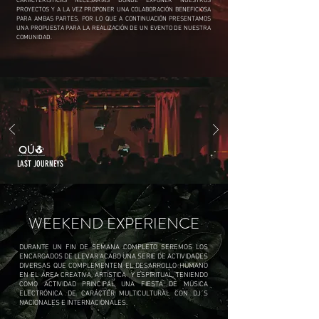
CARACTERÍSTICAS NECESARIAS DONDE EXPONER NUESTROS
PROYECTOS Y A LA VEZ PROPONER UNA COLABORACIÓN BENEFICIOSA
PARA AMBAS PARTES, POR LO QUE A CONTINUACIÓN PRESENTAMOS
UNA PROPUESTA PARA LA REALIZACIÓN DE UN EVENTO DE NUESTRA
COMUNIDAD.
LAST JOURNEYS
WEEKEND EXPERIENCE
DURANTE UN FIN DE SEMANA COMPLETO SEREMOS LOS
ENCARGADOS DE LLEVAR ACABO UNA SERIE DE ACTIVIDADES
DIVERSAS QUE COMPLEMENTEN EL DESARROLLO HUMANO
EN EL ÁREA CREATIVA, ARTÍSTICA Y ESPIRITUAL, TENIENDO
COMO ACTIVIDAD PRINCIPAL UNA FIESTA DE MÚSICA
ELECTRÓNICA DE CARÁCTER MULTICULTURAL CON DJ´S
NACIONALES E INTERNACIONALES.