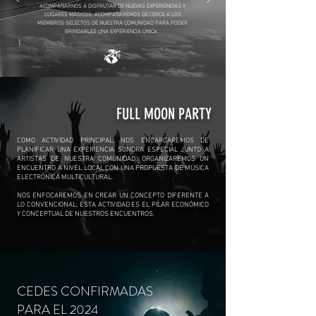
ACOMPAÑARNOS A DISFRUTAR DE NUEVAS EXPERIENCIAS Y
LUGARES MÁGICOS. ACOMPAÑAREMOS DE CERCA A LOS
MIEMBROS SELECTOS DE NUESTRA COMUNIDAD PARA PODER
BRINDARLES UNA EXPERIENCIA ÚNICA.
FULL MOON PARTY
COMO ACTIVIDAD PRINCIPAL, NOS ENCARGAREMOS DE
PLANIFICAR UNA EXPERIENCIA SONORA ESPECIAL JUNTO A
ARTISTAS DE NUESTRA COMUNIDAD. ORGANIZAREMOS UN
ENCUENTRO A NIVEL LOCAL CON UNA PROPUESTA DE MÚSICA
ELECTRÓNICA MULTICULTURAL.
NOS ENFOCAREMOS EN CREAR UN CONCEPTO DIFERENTE A
LO CONVENCIONAL, ESTA ACTIVIDAD ES EL PILAR ECONÓMICO
Y CONCEPTUAL DE NUESTROS ENCUENTROS.
CEDES CONFIRMADAS
PARA EL 2024