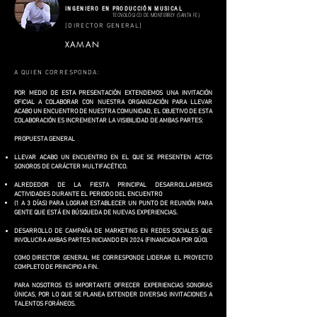
INGENIERO EN PRODUCCIÓN MUSICAL
TECNOLÓGICO DE MONTERREY (SANTA FE)
[DIRECTOR GENERAL]
XAMAN
A QUIEN CORRESPONDA:
POR MEDIO DE ESTA PRESENTACIÓN EXTENDEMOS UNA INVITACIÓN
OFICIAL A COLABORAR CON NUESTRA ORGANIZACIÓN PARA LLEVAR
ACABO UN ENCUENTRO DE NUESTRA COMUNIDAD, EL OBJETIVO DE ESTA
COLABORACIÓN ES INCREMENTAR LA VISIBILIDAD DE AMBAS PARTES:
PROPUESTA GENERAL
LLEVAR ACABO UN ENCUENTRO EN EL QUE SE PRESENTEN ACTOS
SONOROS DE CARÁCTER MULTIFACÉTICO.
ALREDEDOR DE LA FIESTA PRINCIPAL DESARROLLAREMOS
ACTIVIDADES DURANTE EL PERIODO DEL ENCUENTRO
(1 A 3 DÍAS) PARA LOGRAR ESTABLECER UN PUNTO DE REUNIÓN PARA
GENTE QUE ESTÁ EN BÚSQUEDA DE NUEVAS EXPERIENCIAS.
DESARROLLO DE CAMPAÑA DE MARKETING EN REDES SOCIALES QUE
INVOLUCRA AMBAS PARTES INICIANDO EN 2024 (FINANCIADA POR QÚO).
COMO DIRECTOR GENERAL ME CORRESPONDE LIDERAR EL PROYECTO
COMPLETO DE PRINCIPIO A FIN.
PARA NOSOTROS ES IMPORTANTE OFRECER EXPERIENCIAS SONORAS
ÚNICAS, POR LO QUE SE PLANEA EXTENDER DIVERSAS INVITACIONES A
TALENTOS FORÁNEOS.