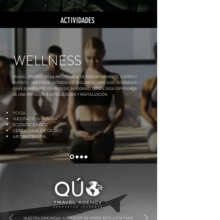
ACTIVIDADES
WELLNESS
EN QÚO, CREEMOS EN LA IMPORTANCIA DE EQUILIBRAR MENTE, CUERPO Y
ESPÍRITU. NUESTRAS ACTIVIDADES WELL
NESS HAN SIDO DISEÑADAS
PARA SUMERGIRTE EN UN OASIS SENSORIAL, DONDE CADA EXPERIENCIA
ES UNA INVITACIÓN A LA RELAJACIÓN Y REVITALIZACIÓN.
YOGA
MEDITACIÓN GUIADA
ECSTATIC DANCE
CEREMONIA DE CACAO
AROMATERAPIA
NUESTRA COMUNIDAD ALREDEDOR DE MÉXICO ESTA LISTA PARA